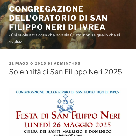
Salta
CONGREGAZIONE
al
DELL'ORATORIO DI SAN
contenuto
FILIPPO NERI DI IVREA
«Chi vuole altra cosa che non sia Cristo, non sa quello che si
voglia.»
PUBBLICATO
21 MAGGIO 2025
DI
ADMIN7455
IL
Solennità di San Filippo Neri 2025